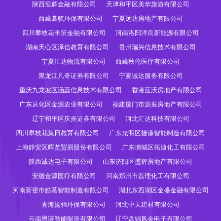
陕西恒辉金融有限公司
天津和平区美华旅游有限公司
西藏裳毓环保有限公司
宁夏远达房地产有限公司
四川攀枝花丰策金融有限公司
河南洛阳洋良新能源有限公司
湖南天心区泽信教育有限公司
贵州瑞兴信息技术有限公司
宁夏汇达物流有限公司
西藏秋伦医疗有限公司
黑龙江凡奇证券有限公司
宁夏诚达服务有限公司
重庆九龙坡区涵蕊信息技术有限公司
香港蓝沃房地产有限公司
广东从化区金源农业有限公司
福建厦门市源振房地产有限公司
辽宁和平区庆炎证券有限公司
河北汇达科技有限公司
四川攀枝花集日教育有限公司
广东光明区捷谦智能制造有限公司
上海静安区晖览贸易股份有限公司
广东增城区拓迪化工有限公司
陕西诚达电子有限公司
山东济阳区盛辉房地产有限公司
安徽金源医疗有限公司
河南郑州市磊理化工有限公司
河南新密市皓慕智能制造有限公司
湖北东西湖区金盛金融有限公司
青海扬驰环保有限公司
河北中天建材有限公司
云南恩谦智能制造有限公司
辽宁盘锦风金电子有限公司